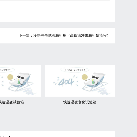
下一篇：冷热冲击试验箱租用（高低温冲击箱租赁流程）
快速温变试验箱
快速温变老化试验箱