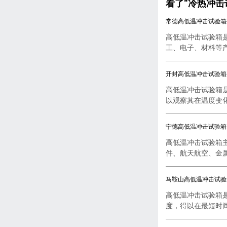
看了“冷热冲
常德高低温冲击试验箱
高低温冲击试验箱
工、电子、材料等产品
开封高低温冲击试验箱
高低温冲击试验箱
以观察其在温度变化下
宁德高低温冲击试验箱
高低温冲击试验箱
件、航天航空、金属
马鞍山高低温冲击试验
高低温冲击试验箱
度，得以在最短时间内