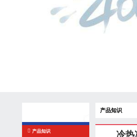
产品知识
技术知识

产品知识
冷热