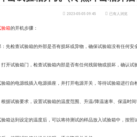


2023-05-05 09:45
已有人浏览
试验箱
的开机步骤：
外部：先检查试验箱的外部是否有损坏或异物，确保试验箱没有任何安
门：打开试验箱门，检查试验箱内部是否有任何残留物或损坏，确认试
将试验箱的电源线插入电源插座，并打开电源开关，等待试验箱进行自
数：根据试验要求，设置试验箱的温度范围、升温/降温速率、保温时
当试验箱达到设定的温度后，可以将待测试的样品放入试验箱中，按照