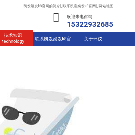


凯发娱发k8官网的简介
联系凯发娱发k8官网
网站地图
欢迎来电咨询
15322932685
技术知识
联系凯发娱发k8官
关于环仪
technology
网