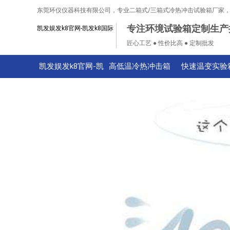
东莞环仪仪器科技有限公司，专业二箱式/三箱式冷热冲击试验箱厂家
专注环境试验箱定制生产
凯发娱发k8官网-凯发k8国际
匠心工艺 ● 性价比高 ● 定制批发
凯发娱发k8官网-凯
高低温冷热冲击箱
快速温变实验
发k8国际