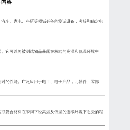
下内容
、汽车、家电、科研等领域必备的测试设备，考核和确定电
器。它可以将被测试物品暴露在极端的高温和低温环境中，
用时的性能。广泛应用于电工、电子产品，元器件、零部
构或复合材料在瞬间下经高温及低温的连续环境下忍受的程