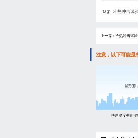
tag:
冷热冲击试
上一篇：冷热冲击试验
注意，以下可能是
快速温度变化湿