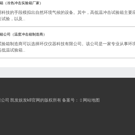
箱（冷热冲击实验箱厂家）
用科技的手段模拟出自然环境气候的设备。其中，高低温冲击试验箱主要
验，以及...
箱公司（温度冲击箱制造商）
试验箱制造商可以选择环仪仪器科技有限公司。该公司是一家专业从事环
温试验箱...
器科技有限公司 凯发娱发k8官网的版权所有 备案号：
网站地图