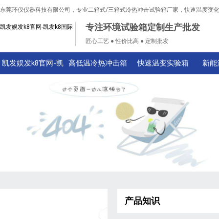
东莞环仪仪器科技有限公司，专业二箱式/三箱式冷热冲击试验箱厂家，快速温度变
专注环境试验箱定制生产批发
凯发娱发k8官网-凯发k8国际
匠心工艺 ● 性价比高 ● 定制批发
凯发娱发k8官网-凯
高低温冷热冲击箱
快速温变实验箱
新能
发k8国际
产品知识
技术知识