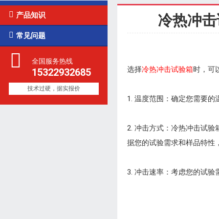

产品知识
冷热冲击

常见问题
全国服务热线
选择
冷热冲击试验箱
时，可
15322932685
技术过硬，据实报价
1. 温度范围：确定您需
2. 冲击方式：冷热冲击
据您的试验需求和样品特性
3. 冲击速率：考虑您的