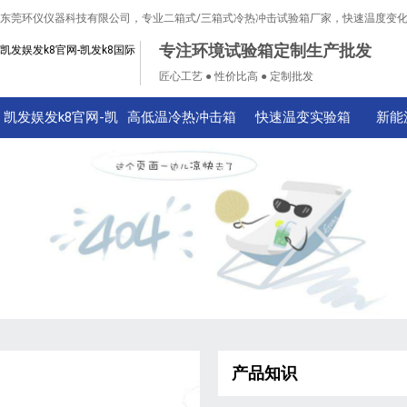
东莞环仪仪器科技有限公司，专业二箱式/三箱式冷热冲击试验箱厂家，快速温度变
专注环境试验箱定制生产批发
凯发娱发k8官网-凯发k8国际
匠心工艺 ● 性价比高 ● 定制批发
凯发娱发k8官网-凯
高低温冷热冲击箱
快速温变实验箱
新能
发k8国际
产品知识
技术知识