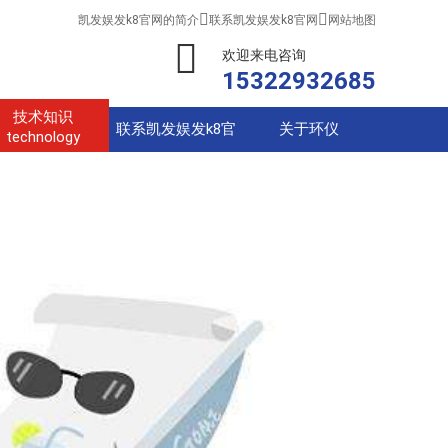


凯发娱发k8官网的简介
联系凯发娱发k8官网
网站地图
欢迎来电咨询
15322932685
技术知识
联系凯发娱发k8官
关于环仪
technology
网