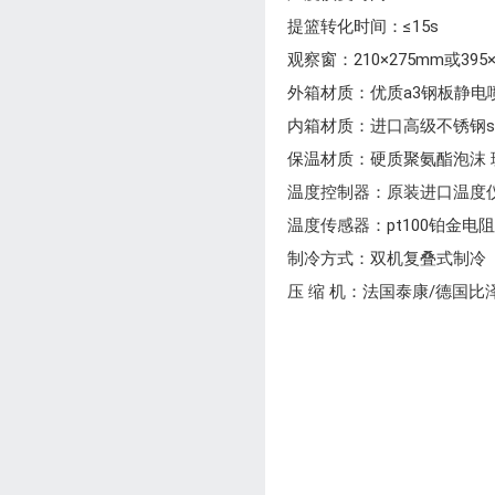
提篮转化时间：≤15s
观察窗：210×275mm或39
外箱材质：优质a3钢板静电
内箱材质：进口高级不锈钢su
保温材质：硬质聚氨酯泡沫 
温度控制器：原装进口温度
温度传感器：pt100铂金电
制冷方式：双机复叠式制冷
压 缩 机：法国泰康/德国比