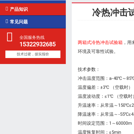

产品知识
冷热冲击

常见问题
全国服务热线
两箱式冷热冲击试验箱
，用
15322932685
环境及可靠性试验。
技术过硬，据实报价
技术参数：
冲击温度范围：a-40℃～85℃ 
温度偏差：±3℃ （空载时）
温度波动度：≤1℃ （空载时
升温速率：从常温～150℃
降温速率：从常温～-55℃
时间设定范围：1～60000m
温度恢复时间：≤5min