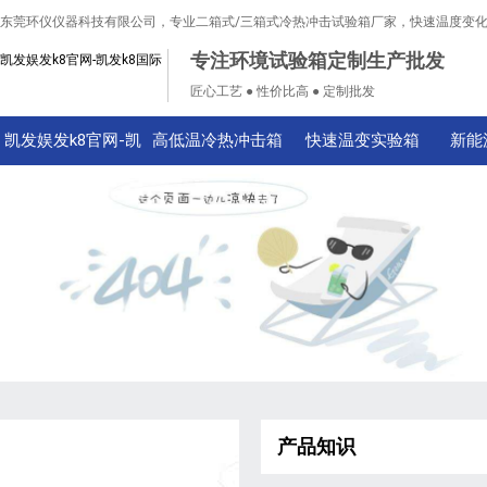
东莞环仪仪器科技有限公司，专业二箱式/三箱式冷热冲击试验箱厂家，快速温度变
专注环境试验箱定制生产批发
凯发娱发k8官网-凯发k8国际
匠心工艺 ● 性价比高 ● 定制批发
凯发娱发k8官网-凯
高低温冷热冲击箱
快速温变实验箱
新能
发k8国际
产品知识
技术知识