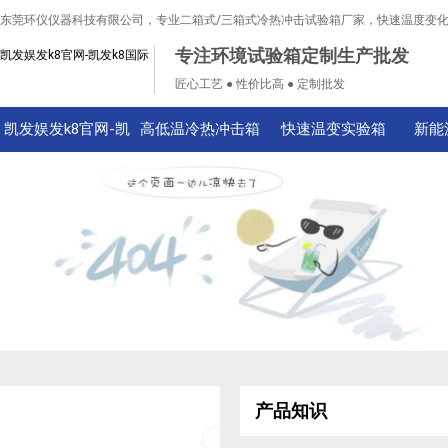
东莞环仪仪器科技有限公司，专业二箱式/三箱式冷热冲击试验箱厂家，快速温度变
专注环境试验箱定制生产批发
凯发娱发k8官网-凯发k8国际
匠心工艺 ● 性价比高 ● 定制批发
凯发娱发k8官网-凯
高低温冷热冲击箱
快速温变实验箱
新能
发k8国际
产品知识
技术知识