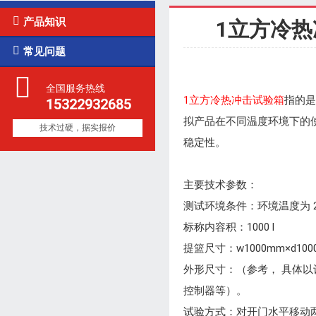

产品知识
1立方冷热

常见问题
全国服务热线
1立方冷热冲击试验箱
指的是
15322932685
拟产品在不同温度环境下的
技术过硬，据实报价
稳定性。
主要技术参数：
测试环境条件：环境温度为 2
标称内容积：1000 l
提篮尺寸：w1000mm×d1000
外形尺寸：（参考， 具体以设
控制器等）。
试验方式：对开门水平移动