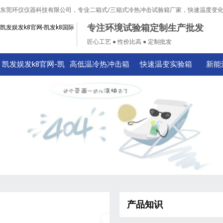
东莞环仪仪器科技有限公司，专业二箱式/三箱式冷热冲击试验箱厂家，快速温度变
专注环境试验箱定制生产批发
凯发娱发k8官网-凯发k8国际
匠心工艺 ● 性价比高 ● 定制批发
凯发娱发k8官网-凯
高低温冷热冲击箱
快速温变实验箱
新能
发k8国际
产品知识
技术知识