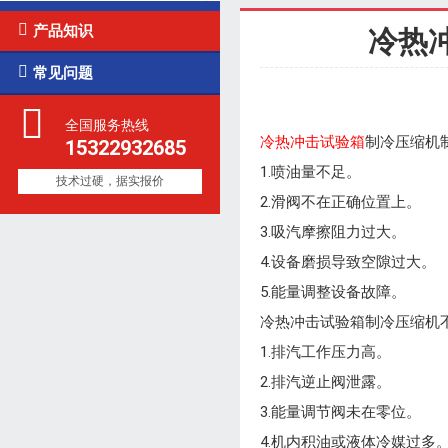

产品知识
冷热

常见问题
全国服务热线
冷热冲击试验箱
制冷压缩机
15322932685
1.喷油量不足。
技术过硬，据实报价
2.滑阀不在正确位置上。
3.吸汽摩擦阻力过大。
4.设备磨损导致空隙过大。
5.能量调整设备故障。
冷热冲击试验箱制冷压缩机
1.排汽工作压力高。
2.排汽逆止阀泄露。
3.能量调节阀未在零位。
4.机内积油或液体冷媒过多