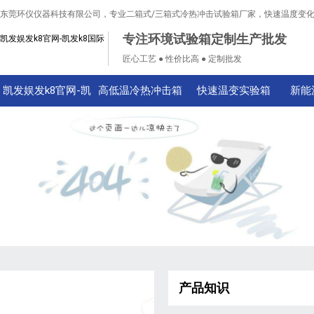
东莞环仪仪器科技有限公司，专业二箱式/三箱式冷热冲击试验箱厂家，快速温度变
专注环境试验箱定制生产批发
凯发娱发k8官网-凯发k8国际
匠心工艺 ● 性价比高 ● 定制批发
凯发娱发k8官网-凯
高低温冷热冲击箱
快速温变实验箱
新能
发k8国际
产品知识
技术知识