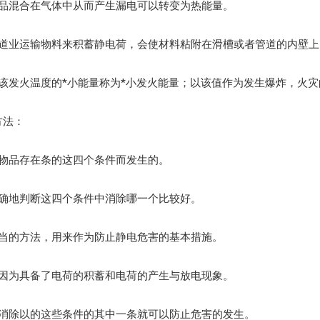
物品混合在气体中从而产生漏电可以转变为热能量。
管道业运输物料来积蓄静电荷，会使材料粘附在滑槽或者管道的内壁
该发火温度的*小能量称为*小发火能量；以该值作为发生爆炸，火
方法：
的物品存在条的这四个条件而发生的。
准确地判断这四个条件中消除哪一个比较好。
适当的方法，用来作为防止静电危害的基本措施。
是因为具备了电荷的积蓄和电荷的产生与放电现象。
够消除以的这些条件的其中一条就可以防止危害的发生。