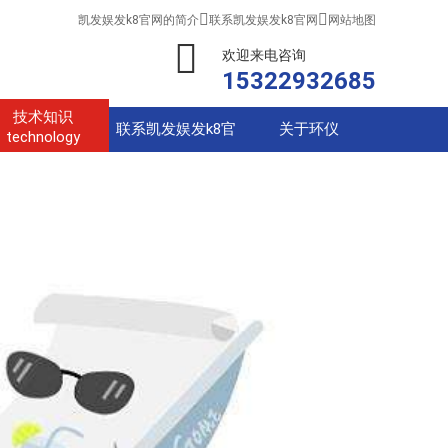


凯发娱发k8官网的简介
联系凯发娱发k8官网
网站地图
欢迎来电咨询
15322932685
技术知识
联系凯发娱发k8官
关于环仪
technology
网