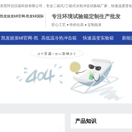
东莞环仪仪器科技有限公司，专业二箱式/三箱式冷热冲击试验箱厂家，快速温度变
专注环境试验箱定制生产批发
凯发娱发k8官网-凯发k8国际
匠心工艺 ● 性价比高 ● 定制批发
凯发娱发k8官网-凯
高低温冷热冲击箱
快速温变实验箱
新能
发k8国际
产品知识
技术知识