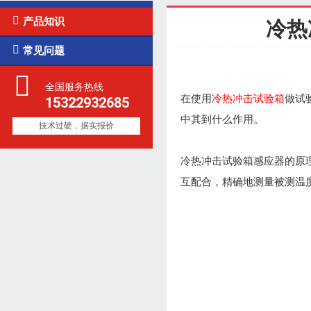

产品知识
冷热

常见问题
全国服务热线
在使用
冷热冲击试验箱
做试
15322932685
中其到什么作用。
技术过硬，据实报价
冷热冲击试验箱感应器的原
互配合，精确地测量被测温