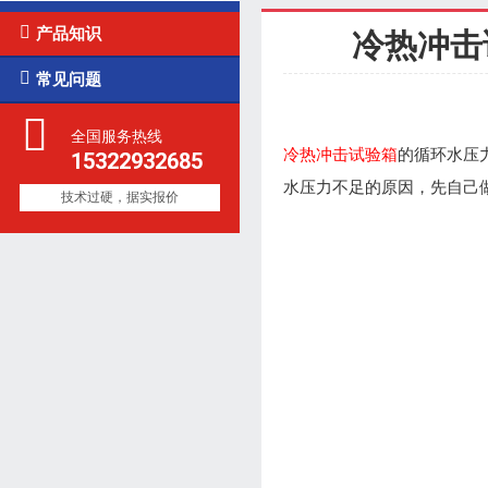

产品知识
冷热冲击

常见问题
全国服务热线
冷热冲击试验箱
的循环水压
15322932685
水压力不足的原因，先自己
技术过硬，据实报价