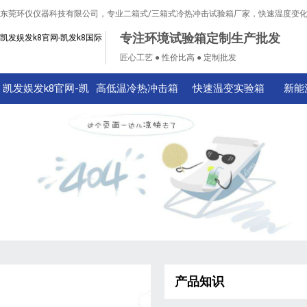
东莞环仪仪器科技有限公司，专业二箱式/三箱式冷热冲击试验箱厂家，快速温度变
专注环境试验箱定制生产批发
凯发娱发k8官网-凯发k8国际
匠心工艺 ● 性价比高 ● 定制批发
凯发娱发k8官网-凯
高低温冷热冲击箱
快速温变实验箱
新能
发k8国际
产品知识
技术知识