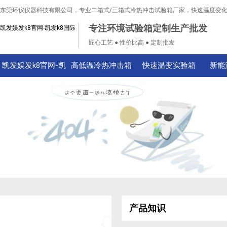
东莞环仪仪器科技有限公司，专业二箱式/三箱式冷热冲击试验箱厂家，快速温度变
专注环境试验箱定制生产批发
凯发娱发k8官网-凯发k8国际
匠心工艺 ● 性价比高 ● 定制批发
凯发娱发k8官网-凯
高低温冷热冲击箱
快速温变实验箱
新能
发k8国际
产品知识
技术知识