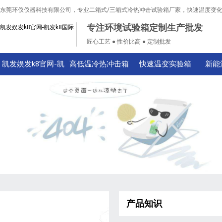
东莞环仪仪器科技有限公司，专业二箱式/三箱式冷热冲击试验箱厂家，快速温度变
专注环境试验箱定制生产批发
凯发娱发k8官网-凯发k8国际
匠心工艺 ● 性价比高 ● 定制批发
凯发娱发k8官网-凯
高低温冷热冲击箱
快速温变实验箱
新能
发k8国际
产品知识
技术知识