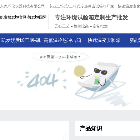
东莞环仪仪器科技有限公司，专业二箱式/三箱式冷热冲击试验箱厂家，快速温度变
专注环境试验箱定制生产批发
凯发娱发k8官网-凯发k8国际
匠心工艺 ● 性价比高 ● 定制批发
凯发娱发k8官网-凯
高低温冷热冲击箱
快速温变实验箱
新能
发k8国际
产品知识
技术知识