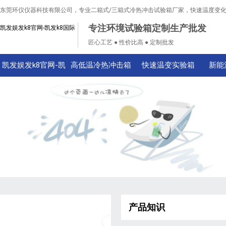
东莞环仪仪器科技有限公司，专业二箱式/三箱式冷热冲击试验箱厂家，快速温度变
专注环境试验箱定制生产批发
凯发娱发k8官网-凯发k8国际
匠心工艺 ● 性价比高 ● 定制批发
凯发娱发k8官网-凯
高低温冷热冲击箱
快速温变实验箱
新能
发k8国际
产品知识
技术知识