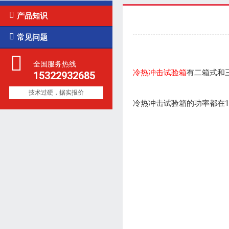

产品知识

常见问题
全国服务热线
冷热冲击试验箱
有二箱式和
15322932685
技术过硬，据实报价
冷热冲击试验箱的功率都在1