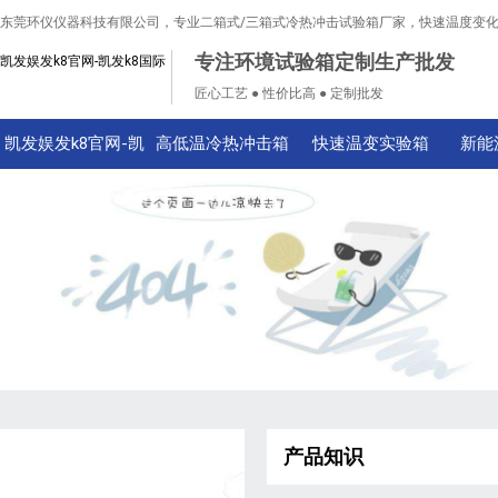
东莞环仪仪器科技有限公司，专业二箱式/三箱式冷热冲击试验箱厂家，快速温度变
专注环境试验箱定制生产批发
凯发娱发k8官网-凯发k8国际
匠心工艺 ● 性价比高 ● 定制批发
凯发娱发k8官网-凯
高低温冷热冲击箱
快速温变实验箱
新能
发k8国际
产品知识
技术知识