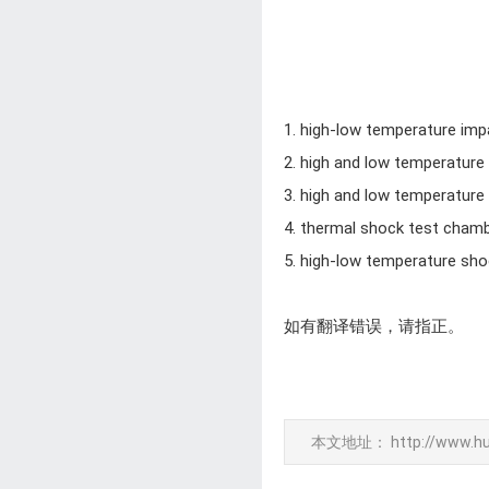
1. high-low temperature imp
2. high and low temperatur
3. high and low temperature
4. thermal shock test cham
5. high-low temperature sh
如有翻译错误，请指正。
本文地址：
http://www.h