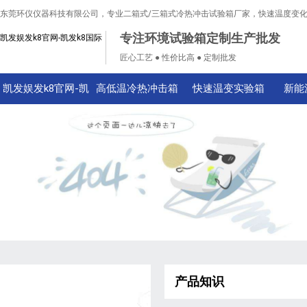
东莞环仪仪器科技有限公司，专业二箱式/三箱式冷热冲击试验箱厂家，快速温度变
专注环境试验箱定制生产批发
凯发娱发k8官网-凯发k8国际
匠心工艺 ● 性价比高 ● 定制批发
凯发娱发k8官网-凯
高低温冷热冲击箱
快速温变实验箱
新能
发k8国际
产品知识
技术知识